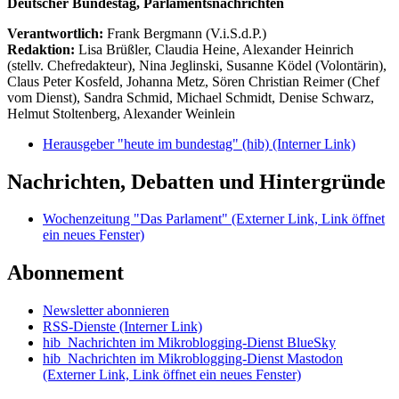
Deutscher Bundestag, Parlamentsnachrichten
Verantwortlich:
Frank Bergmann (V.i.S.d.P.)
Redaktion:
Lisa Brüßler, Claudia Heine, Alexander Heinrich
(stellv. Chefredakteur), Nina Jeglinski,
Susanne Ködel (Volontärin),
Claus Peter Kosfeld, Johanna Metz, Sören Christian Reimer (Chef
vom Dienst), Sandra Schmid, Michael Schmidt, Denise Schwarz,
Helmut Stoltenberg, Alexander Weinlein
Herausgeber "heute im bundestag" (hib)
(Interner Link)
Nachrichten, Debatten und Hintergründe
Wochenzeitung "Das Parlament"
(Externer Link, Link öffnet
ein neues Fenster)
Abonnement
Newsletter abonnieren
RSS-Dienste
(Interner Link)
hib_Nachrichten im Mikroblogging-Dienst BlueSky
hib_Nachrichten im Mikroblogging-Dienst Mastodon
(Externer Link, Link öffnet ein neues Fenster)