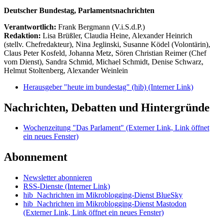
Deutscher Bundestag, Parlamentsnachrichten
Verantwortlich:
Frank Bergmann (V.i.S.d.P.)
Redaktion:
Lisa Brüßler, Claudia Heine, Alexander Heinrich
(stellv. Chefredakteur), Nina Jeglinski,
Susanne Ködel (Volontärin),
Claus Peter Kosfeld, Johanna Metz, Sören Christian Reimer (Chef
vom Dienst), Sandra Schmid, Michael Schmidt, Denise Schwarz,
Helmut Stoltenberg, Alexander Weinlein
Herausgeber "heute im bundestag" (hib)
(Interner Link)
Nachrichten, Debatten und Hintergründe
Wochenzeitung "Das Parlament"
(Externer Link, Link öffnet
ein neues Fenster)
Abonnement
Newsletter abonnieren
RSS-Dienste
(Interner Link)
hib_Nachrichten im Mikroblogging-Dienst BlueSky
hib_Nachrichten im Mikroblogging-Dienst Mastodon
(Externer Link, Link öffnet ein neues Fenster)