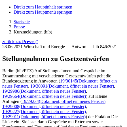
Direkt zum Hauptinhalt springen
Direkt zum Hauptmenü springen
Startseite
Presse
Kurzmeldungen (hib)
zurück zu:
Presse
()
28.06.2021
Wirtschaft und Energie — Antwort — hib 846/2021
Stellungnahmen zu Gesetzentwürfen
Berlin: (hib/PEZ) Auf Stellungnahmen und Gespräche im
Zusammenhang mit verschiedenen Gesetzentwürfen geht die
Bundesregierung in Antworten (
19/30145
(Dokument, öffnet ein
neues Fenster)
,
19/30091
(Dokument, öffnet ein neues Fenster)
,
19/29986
(Dokument, öffnet ein neues Fenster)
,
19/29664
(Dokument, öffnet ein neues Fenster)
) auf Kleine
Anfragen (
19/29234
(Dokument, öffnet ein neues Fenster)
,
19/29008
(Dokument, öffnet ein neues Fenster)
,
19/29227
(Dokument, öffnet ein neues Fenster)
,
19/29011
(Dokument, öffnet ein neues Fenster)
) der Fraktion Die
Linke ein. Sie listet darin Gespräche mit Externen sowie
Konferenzen und Tagungen auf, bei denen Regierungsvertreter mit