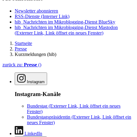
Newsletter abonnieren
RSS-Dienste
(Interner Link)
hib_Nachrichten im Mikroblogging-Dienst BlueSky
hib_Nachrichten im Mikroblogging-Dienst Mastodon
(Externer Link, Link öffnet ein neues Fenster)
Startseite
Presse
Kurzmeldungen (hib)
zurück zu:
Presse
()
Instagram
Instagram-Kanäle
Bundestag
(Externer Link, Link öffnet ein neues
Fenster)
Bundestagspräsidentin
(Externer Link, Link öffnet ein
neues Fenster)
LinkedIn