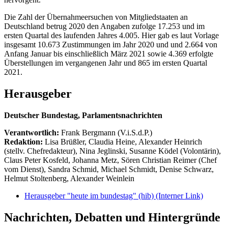
Die Zahl der Übernahmeersuchen von Mitgliedstaaten an
Deutschland betrug 2020 den Angaben zufolge 17.253 und im
ersten Quartal des laufenden Jahres 4.005. Hier gab es laut Vorlage
insgesamt 10.673 Zustimmungen im Jahr 2020 und und 2.664 von
Anfang Januar bis einschließlich März 2021 sowie 4.369 erfolgte
Überstellungen im vergangenen Jahr und 865 im ersten Quartal
2021.
Herausgeber
Deutscher Bundestag, Parlamentsnachrichten
Verantwortlich:
Frank Bergmann (V.i.S.d.P.)
Redaktion:
Lisa Brüßler, Claudia Heine, Alexander Heinrich
(stellv. Chefredakteur), Nina Jeglinski,
Susanne Ködel (Volontärin),
Claus Peter Kosfeld, Johanna Metz, Sören Christian Reimer (Chef
vom Dienst), Sandra Schmid, Michael Schmidt, Denise Schwarz,
Helmut Stoltenberg, Alexander Weinlein
Herausgeber "heute im bundestag" (hib)
(Interner Link)
Nachrichten, Debatten und Hintergründe