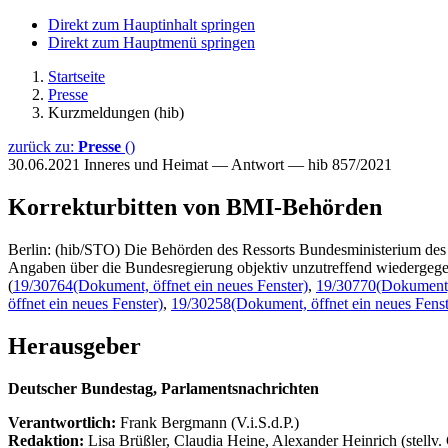
Direkt zum Hauptinhalt springen
Direkt zum Hauptmenü springen
Startseite
Presse
Kurzmeldungen (hib)
zurück zu:
Presse
()
30.06.2021
Inneres und Heimat — Antwort — hib 857/2021
Korrekturbitten von BMI-Behörden
Berlin: (hib/STO) Die Behörden des Ressorts Bundesministerium des
Angaben über die Bundesregierung objektiv unzutreffend wiedergege
(
19/30764
(Dokument, öffnet ein neues Fenster)
,
19/30770
(Dokument, 
öffnet ein neues Fenster)
,
19/30258
(Dokument, öffnet ein neues Fenst
Herausgeber
Deutscher Bundestag, Parlamentsnachrichten
Verantwortlich:
Frank Bergmann (V.i.S.d.P.)
Redaktion:
Lisa Brüßler, Claudia Heine, Alexander Heinrich (stellv.