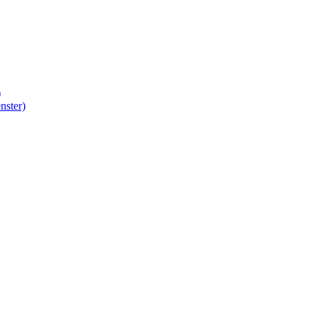
)
nster)