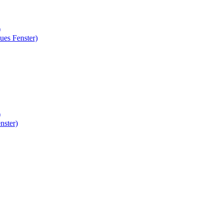
)
ues Fenster)
)
nster)