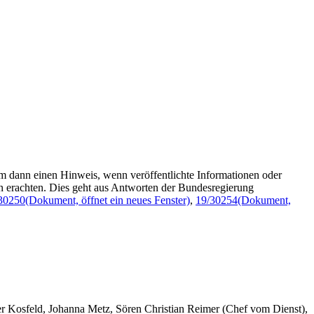
m dann einen Hinweis, wenn veröffentlichte Informationen oder
 erachten. Dies geht aus Antworten der Bundesregierung
30250
(Dokument, öffnet ein neues Fenster)
,
19/30254
(Dokument,
er Kosfeld, Johanna Metz, Sören Christian Reimer (Chef vom Dienst),