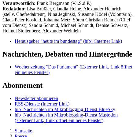
Verantwortlich:
Frank Bergmann (V.i.S.d.P.)
Redaktion:
Lisa Brüßler, Claudia Heine, Alexander Heinrich
(stellv. Chefredakteur), Nina Jeglinski,
Susanne Ködel (Volontärin),
Claus Peter Kosfeld, Johanna Metz, Sören Christian Reimer (Chef
vom Dienst), Sandra Schmid, Michael Schmidt, Denise Schwarz,
Helmut Stoltenberg, Alexander Weinlein
Herausgeber "heute im bundestag" (hib)
(Interner Link)
Nachrichten, Debatten und Hintergründe
Wochenzeitung "Das Parlament"
(Externer Link, Link öffnet
ein neues Fenster)
Abonnement
Newsletter abonnieren
RSS-Dienste
(Interner Link)
hib_Nachrichten im Mikroblogging-Dienst BlueSky
hib_Nachrichten im Mikroblogging-Dienst Mastodon
(Externer Link, Link öffnet ein neues Fenster)
Startseite
Presse