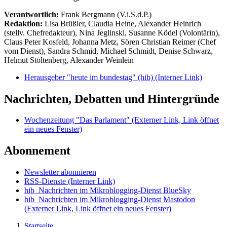
Verantwortlich:
Frank Bergmann (V.i.S.d.P.)
Redaktion:
Lisa Brüßler, Claudia Heine, Alexander Heinrich
(stellv. Chefredakteur), Nina Jeglinski,
Susanne Ködel (Volontärin),
Claus Peter Kosfeld, Johanna Metz, Sören Christian Reimer (Chef
vom Dienst), Sandra Schmid, Michael Schmidt, Denise Schwarz,
Helmut Stoltenberg, Alexander Weinlein
Herausgeber "heute im bundestag" (hib)
(Interner Link)
Nachrichten, Debatten und Hintergründe
Wochenzeitung "Das Parlament"
(Externer Link, Link öffnet
ein neues Fenster)
Abonnement
Newsletter abonnieren
RSS-Dienste
(Interner Link)
hib_Nachrichten im Mikroblogging-Dienst BlueSky
hib_Nachrichten im Mikroblogging-Dienst Mastodon
(Externer Link, Link öffnet ein neues Fenster)
Startseite