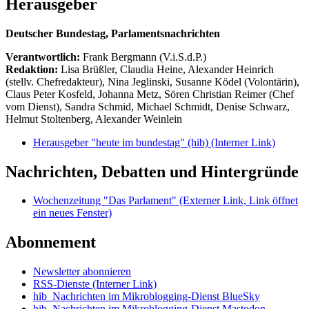
Herausgeber
Deutscher Bundestag, Parlamentsnachrichten
Verantwortlich:
Frank Bergmann (V.i.S.d.P.)
Redaktion:
Lisa Brüßler, Claudia Heine, Alexander Heinrich
(stellv. Chefredakteur), Nina Jeglinski,
Susanne Ködel (Volontärin),
Claus Peter Kosfeld, Johanna Metz, Sören Christian Reimer (Chef
vom Dienst), Sandra Schmid, Michael Schmidt, Denise Schwarz,
Helmut Stoltenberg, Alexander Weinlein
Herausgeber "heute im bundestag" (hib)
(Interner Link)
Nachrichten, Debatten und Hintergründe
Wochenzeitung "Das Parlament"
(Externer Link, Link öffnet
ein neues Fenster)
Abonnement
Newsletter abonnieren
RSS-Dienste
(Interner Link)
hib_Nachrichten im Mikroblogging-Dienst BlueSky
hib_Nachrichten im Mikroblogging-Dienst Mastodon