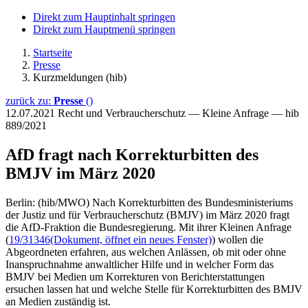
Direkt zum Hauptinhalt springen
Direkt zum Hauptmenü springen
Startseite
Presse
Kurzmeldungen (hib)
zurück zu:
Presse
()
12.07.2021
Recht und Verbraucherschutz — Kleine Anfrage — hib
889/2021
AfD fragt nach Korrekturbitten des
BMJV im März 2020
Berlin: (hib/MWO) Nach Korrekturbitten des Bundesministeriums
der Justiz und für Verbraucherschutz (BMJV) im März 2020 fragt
die AfD-Fraktion die Bundesregierung. Mit ihrer Kleinen Anfrage
(
19/31346
(Dokument, öffnet ein neues Fenster)
) wollen die
Abgeordneten erfahren, aus welchen Anlässen, ob mit oder ohne
Inanspruchnahme anwaltlicher Hilfe und in welcher Form das
BMJV bei Medien um Korrekturen von Berichterstattungen
ersuchen lassen hat und welche Stelle für Korrekturbitten des BMJV
an Medien zuständig ist.