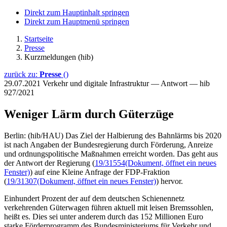
Direkt zum Hauptinhalt springen
Direkt zum Hauptmenü springen
Startseite
Presse
Kurzmeldungen (hib)
zurück zu:
Presse
()
29.07.2021
Verkehr und digitale Infrastruktur — Antwort — hib
927/2021
Weniger Lärm durch Güterzüge
Berlin: (hib/HAU) Das Ziel der Halbierung des Bahnlärms bis 2020
ist nach Angaben der Bundesregierung durch Förderung, Anreize
und ordnungspolitische Maßnahmen erreicht worden. Das geht aus
der Antwort der Regierung (
19/31554
(Dokument, öffnet ein neues
Fenster)
) auf eine Kleine Anfrage der FDP-Fraktion
(
19/31307
(Dokument, öffnet ein neues Fenster)
) hervor.
Einhundert Prozent der auf dem deutschen Schienennetz
verkehrenden Güterwagen führen aktuell mit leisen Bremssohlen,
heißt es. Dies sei unter anderem durch das 152 Millionen Euro
starke Förderprogramm des Bundesministeriums für Verkehr und