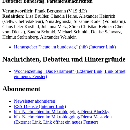
Deutscher Bundestag, Parlamentsnachrichten
Verantwortlich:
Frank Bergmann (V.i.S.d.P.)
Redaktion:
Lisa Brüßler, Claudia Heine, Alexander Heinrich
(stellv. Chefredakteur), Nina Jeglinski,
Susanne Ködel (Volontärin),
Claus Peter Kosfeld, Johanna Metz, Sören Christian Reimer (Chef
vom Dienst), Sandra Schmid, Michael Schmidt, Denise Schwarz,
Helmut Stoltenberg, Alexander Weinlein
Herausgeber "heute im bundestag" (hib)
(Interner Link)
Nachrichten, Debatten und Hintergründe
Wochenzeitung "Das Parlament"
(Externer Link, Link öffnet
ein neues Fenster)
Abonnement
Newsletter abonnieren
RSS-Dienste
(Interner Link)
hib_Nachrichten im Mikroblogging-Dienst BlueSky
hib_Nachrichten im Mikroblogging-Dienst Mastodon
(Externer Link, Link öffnet ein neues Fenster)