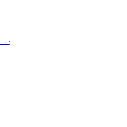
)
nster)