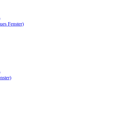
)
ues Fenster)
)
nster)