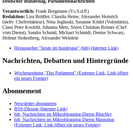
Deutscher Bundestag, Parlamentsnachrichten
Verantwortlich:
Frank Bergmann (V.i.S.d.P.)
Redaktion:
Lisa Brüßler, Claudia Heine, Alexander Heinrich
(stellv. Chefredakteur), Nina Jeglinski,
Susanne Ködel (Volontärin),
Claus Peter Kosfeld, Johanna Metz, Sören Christian Reimer (Chef
vom Dienst), Sandra Schmid, Michael Schmidt, Denise Schwarz,
Helmut Stoltenberg, Alexander Weinlein
Herausgeber "heute im bundestag" (hib)
(Interner Link)
Nachrichten, Debatten und Hintergründe
Wochenzeitung "Das Parlament"
(Externer Link, Link öffnet
ein neues Fenster)
Abonnement
Newsletter abonnieren
RSS-Dienste
(Interner Link)
hib_Nachrichten im Mikroblogging-Dienst BlueSky
hib_Nachrichten im Mikroblogging-Dienst Mastodon
(Externer Link, Link öffnet ein neues Fenster)