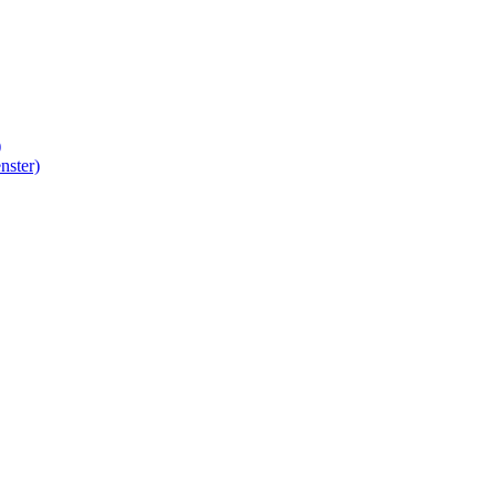
)
nster)