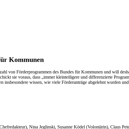
n für Kommunen
elzahl von Förderprogrammen des Bundes für Kommunen und will deshal
 schickt sie voraus, dass „immer kleinteiligere und differenzierte Pro
len insbesondere wissen, wie viele Förderanträge abgelehnt wurden u
 Chefredakteur), Nina Jeglinski,
Susanne Ködel (Volontärin),
Claus Pet