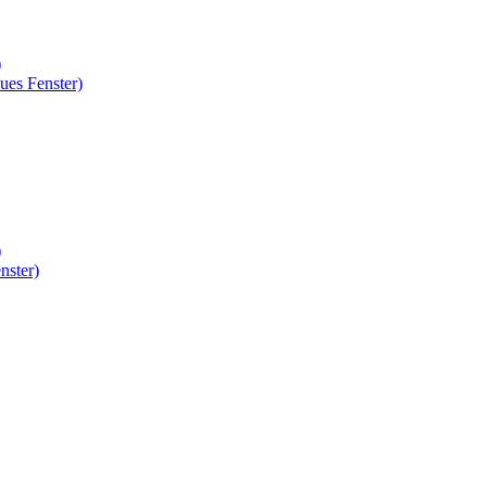
)
ues Fenster)
)
nster)