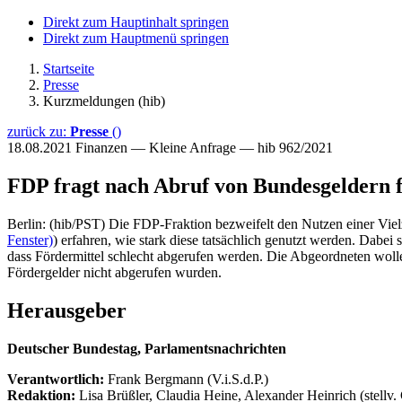
Direkt zum Hauptinhalt springen
Direkt zum Hauptmenü springen
Startseite
Presse
Kurzmeldungen (hib)
zurück zu:
Presse
()
18.08.2021
Finanzen — Kleine Anfrage — hib 962/2021
FDP fragt nach Abruf von Bundesgelder
Berlin: (hib/PST) Die FDP-Fraktion bezweifelt den Nutzen einer Vi
Fenster)
) erfahren, wie stark diese tatsächlich genutzt werden. Dabei
dass Fördermittel schlecht abgerufen werden. Die Abgeordneten wol
Fördergelder nicht abgerufen wurden.
Herausgeber
Deutscher Bundestag, Parlamentsnachrichten
Verantwortlich:
Frank Bergmann (V.i.S.d.P.)
Redaktion:
Lisa Brüßler, Claudia Heine, Alexander Heinrich (stellv.