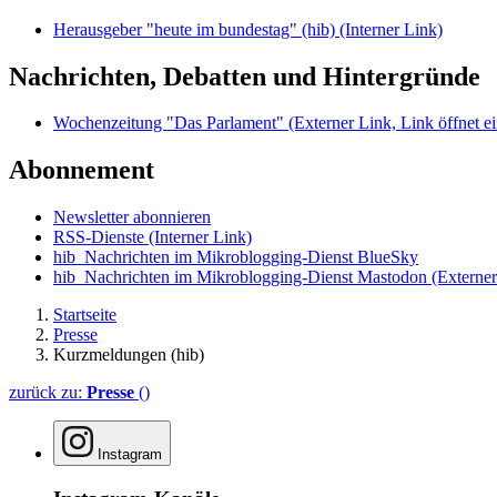
Herausgeber "heute im bundestag" (hib)
(Interner Link)
Nachrichten, Debatten und Hintergründe
Wochenzeitung "Das Parlament"
(Externer Link, Link öffnet ei
Abonnement
Newsletter abonnieren
RSS-Dienste
(Interner Link)
hib_Nachrichten im Mikroblogging-Dienst BlueSky
hib_Nachrichten im Mikroblogging-Dienst Mastodon
(Externer
Startseite
Presse
Kurzmeldungen (hib)
zurück zu:
Presse
()
Instagram