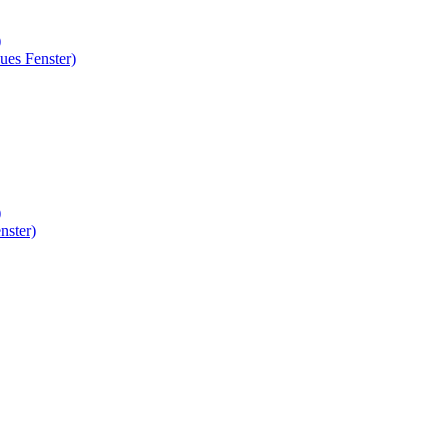
)
ues Fenster)
)
nster)