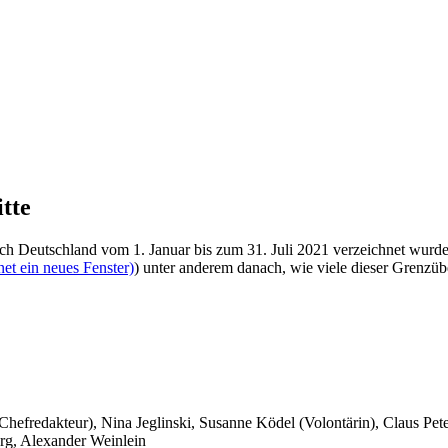
tte
 nach Deutschland vom 1. Januar bis zum 31. Juli 2021 verzeichnet wu
et ein neues Fenster)
) unter anderem danach, wie viele dieser Grenzübe
 Chefredakteur), Nina Jeglinski,
Susanne Ködel (Volontärin),
Claus Pet
rg, Alexander Weinlein