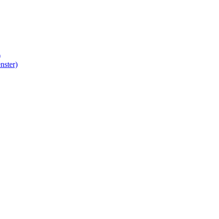
)
nster)