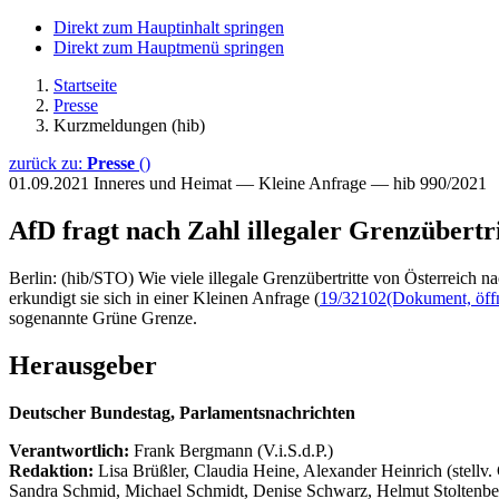
Direkt zum Hauptinhalt springen
Direkt zum Hauptmenü springen
Startseite
Presse
Kurzmeldungen (hib)
zurück zu:
Presse
()
01.09.2021
Inneres und Heimat — Kleine Anfrage — hib 990/2021
AfD fragt nach Zahl illegaler Grenzübertri
Berlin: (hib/STO) Wie viele illegale Grenzübertritte von Österreich
erkundigt sie sich in einer Kleinen Anfrage (
19/32102
(Dokument, öffn
sogenannte Grüne Grenze.
Herausgeber
Deutscher Bundestag, Parlamentsnachrichten
Verantwortlich:
Frank Bergmann (V.i.S.d.P.)
Redaktion:
Lisa Brüßler, Claudia Heine, Alexander Heinrich (stellv.
Sandra Schmid, Michael Schmidt, Denise Schwarz, Helmut Stoltenbe