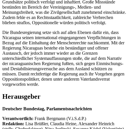
Grundsätze politisch verfolgt und inhaftiert. Große Missstände
bestünden im Bereich der Vereinigungs-, Medien- und
Meinungsfreiheit, was die Zivilgesellschaft zunehmend einschränke.
Zudem fehle es an Rechtsstaatlichkeit, zahlreiche Verbrechen
blieben straflos, Oppositionelle würden politisch verfolgt.
Die Bundesregierung setze sich auf allen Ebenen dafür ein, dass
Nicaragua seinen international eingegangenen Verpflichtungen in
Bezug auf die Einhaltung der Menschenrechte nachkommt. Mit der
Regierung Nicaraguas bestehe ein beständiger und offener
Austausch, der jedoch immer wieder an die Grenzen
unterschiedlicher Systemauffassungen stoße, die auf dem Narrativ
der nicaraguanischen Regierung fußten, sich gegen Einmischungs-
und Destabilisierungsversuche aus dem Ausland schützen zu
müssen. Damit rechtfertige die Regierung auch ihr Vorgehen gegen
Oppositionspolitiker, denen unter anderem Vaterlandsverrat
vorgeworfen werde.
Herausgeber
Deutscher Bundestag, Parlamentsnachrichten
Verantwortlich:
Frank Bergmann (V.i.S.d.P.)
Redaktion:
Lisa Brüßler, Claudia Heine, Alexander Heinrich
(stellv. Chefredakteur), Nina Jeglinski,
Susanne Ködel (Volontärin),