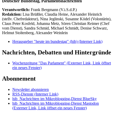
Deutscher Bundestag, Parlamentsnachrichten
Verantwortlich:
Frank Bergmann (V.i.S.d.P.)
Redaktion:
Lisa Brüßler, Claudia Heine, Alexander Heinrich
(stellv. Chefredakteur), Nina Jeglinski,
Susanne Ködel (Volontärin),
Claus Peter Kosfeld, Johanna Metz, Sören Christian Reimer (Chef
vom Dienst), Sandra Schmid, Michael Schmidt, Denise Schwarz,
Helmut Stoltenberg, Alexander Weinlein
Herausgeber "heute im bundestag" (hib)
(Interner Link)
Nachrichten, Debatten und Hintergründe
Wochenzeitung "Das Parlament"
(Externer Link, Link öffnet
ein neues Fenster)
Abonnement
Newsletter abonnieren
RSS-Dienste
(Interner Link)
hib_Nachrichten im Mikroblogging-Dienst BlueSky
hib_Nachrichten im Mikroblogging-Dienst Mastodon
(Externer Link, Link öffnet ein neues Fenster)