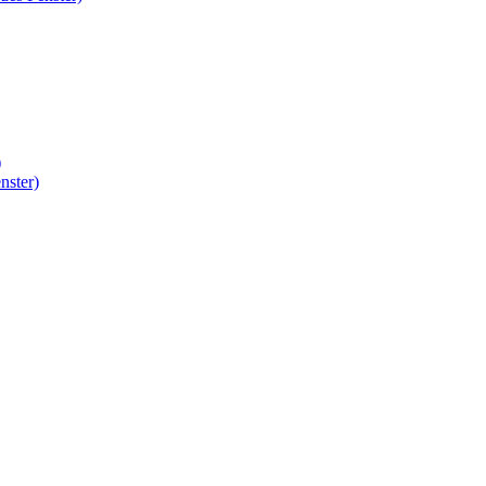
)
nster)