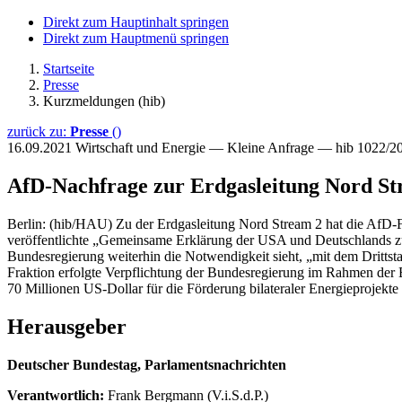
Direkt zum Hauptinhalt springen
Direkt zum Hauptmenü springen
Startseite
Presse
Kurzmeldungen (hib)
zurück zu:
Presse
()
16.09.2021
Wirtschaft und Energie — Kleine Anfrage — hib 1022/2
AfD-Nachfrage zur Erdgasleitung Nord St
Berlin: (hib/HAU) Zu der Erdgasleitung Nord Stream 2 hat die AfD-F
veröffentlichte „Gemeinsame Erklärung der USA und Deutschlands zur
Bundesregierung weiterhin die Notwendigkeit sieht, „mit dem Dritts
Fraktion erfolgte Verpflichtung der Bundesregierung im Rahmen der
70 Millionen US-Dollar für die Förderung bilateraler Energieprojekt
Herausgeber
Deutscher Bundestag, Parlamentsnachrichten
Verantwortlich:
Frank Bergmann (V.i.S.d.P.)