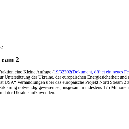
021
ream 2
raktion eine Kleine Anfrage (
19/32392
(Dokument, öffnet ein neues Fe
 Unterstützung der Ukraine, der europäischen Energiesicherheit und 
taat USA“ Verhandlungen über das europäische Projekt Nord Stream 2 
 Erklärung notwendig gewesen sei, insgesamt mindestens 175 Millione
e mit der Ukraine aufzuwenden.