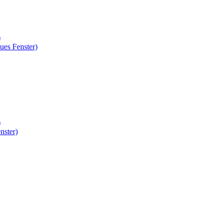
)
ues Fenster)
)
nster)