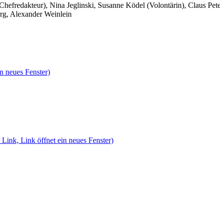
 Chefredakteur), Nina Jeglinski,
Susanne Ködel (Volontärin),
Claus Pet
rg, Alexander Weinlein
n neues Fenster)
 Link, Link öffnet ein neues Fenster)