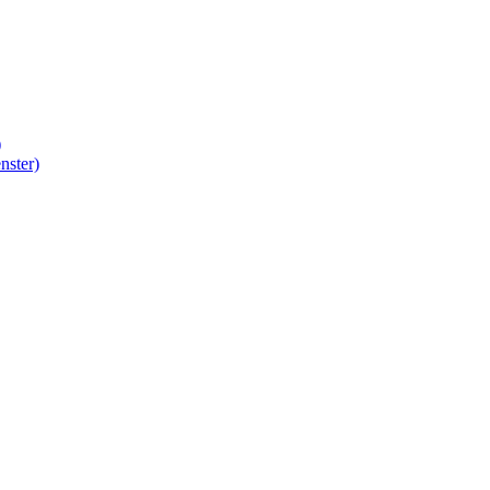
)
nster)