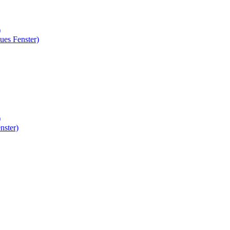
)
ues Fenster)
)
nster)