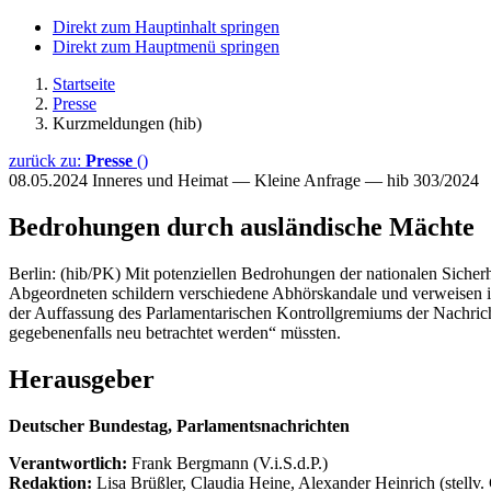
Direkt zum Hauptinhalt springen
Direkt zum Hauptmenü springen
Startseite
Presse
Kurzmeldungen (hib)
zurück zu:
Presse
()
08.05.2024
Inneres und Heimat — Kleine Anfrage — hib 303/2024
Bedrohungen durch ausländische Mächte
Berlin: (hib/PK) Mit potenziellen Bedrohungen der nationalen Sicher
Abgeordneten schildern verschiedene Abhörskandale und verweisen
der Auffassung des Parlamentarischen Kontrollgremiums der Nachricht
gegebenenfalls neu betrachtet werden“ müssten.
Herausgeber
Deutscher Bundestag, Parlamentsnachrichten
Verantwortlich:
Frank Bergmann (V.i.S.d.P.)
Redaktion:
Lisa Brüßler, Claudia Heine, Alexander Heinrich (stellv.