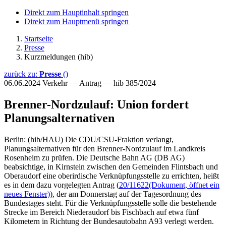
Direkt zum Hauptinhalt springen
Direkt zum Hauptmenü springen
Startseite
Presse
Kurzmeldungen (hib)
zurück zu:
Presse
()
06.06.2024
Verkehr — Antrag — hib 385/2024
Brenner-Nordzulauf: Union fordert
Planungsalternativen
Berlin: (hib/HAU) Die CDU/CSU-Fraktion verlangt,
Planungsalternativen für den Brenner-Nordzulauf im Landkreis
Rosenheim zu prüfen. Die Deutsche Bahn AG (DB AG)
beabsichtige, in Kirnstein zwischen den Gemeinden Flintsbach und
Oberaudorf eine oberirdische Verknüpfungsstelle zu errichten, heißt
es in dem dazu vorgelegten Antrag (
20/11622
(Dokument, öffnet ein
neues Fenster)
), der am Donnerstag auf der Tagesordnung des
Bundestages steht. Für die Verknüpfungsstelle solle die bestehende
Strecke im Bereich Niederaudorf bis Fischbach auf etwa fünf
Kilometern in Richtung der Bundesautobahn A93 verlegt werden.