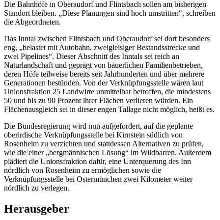
Die Bahnhöfe in Oberaudorf und Flintsbach sollen am bisherigen
Standort bleiben. „Diese Planungen sind hoch umstritten“, schreiben
die Abgeordneten.
Das Inntal zwischen Flintsbach und Oberaudorf sei dort besonders
eng, „belastet mit Autobahn, zweigleisiger Bestandsstrecke und
zwei Pipelines“. Dieser Abschnitt des Inntals sei reich an
Naturlandschaft und geprägt von bäuerlichen Familienbetrieben,
deren Höfe teilweise bereits seit Jahrhunderten und über mehrere
Generationen bestünden. Von der Verknüpfungsstelle wären laut
Unionsfraktion 25 Landwirte unmittelbar betroffen, die mindestens
50 und bis zu 90 Prozent ihrer Flächen verlieren würden. Ein
Flächenausgleich sei in dieser engen Tallage nicht möglich, heißt es.
Die Bundesregierung wird nun aufgefordert, auf die geplante
oberirdische Verknüpfungsstelle bei Kirnstein südlich von
Rosenheim zu verzichten und stattdessen Alternativen zu prüfen,
wie die einer „bergmännischen Lösung“ im Wildbarren. Außerdem
plädiert die Unionsfraktion dafür, eine Unterquerung des Inn
nördlich von Rosenheim zu ermöglichen sowie die
Verknüpfungsstelle bei Ostermünchen zwei Kilometer weiter
nördlich zu verlegen.
Herausgeber