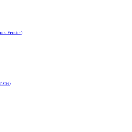
)
ues Fenster)
)
nster)