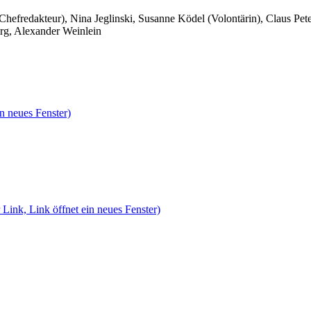
 Chefredakteur), Nina Jeglinski,
Susanne Ködel (Volontärin),
Claus Pet
rg, Alexander Weinlein
n neues Fenster)
 Link, Link öffnet ein neues Fenster)