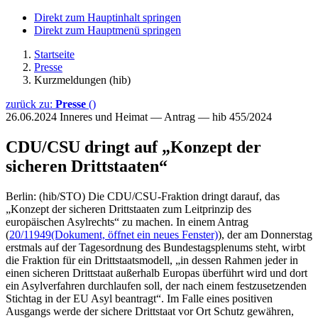
Direkt zum Hauptinhalt springen
Direkt zum Hauptmenü springen
Startseite
Presse
Kurzmeldungen (hib)
zurück zu:
Presse
()
26.06.2024
Inneres und Heimat — Antrag — hib 455/2024
CDU/CSU dringt auf „Konzept der
sicheren Drittstaaten“
Berlin: (hib/STO) Die CDU/CSU-Fraktion dringt darauf, das
„Konzept der sicheren Drittstaaten zum Leitprinzip des
europäischen Asylrechts“ zu machen. In einem Antrag
(
20/11949
(Dokument, öffnet ein neues Fenster)
), der am Donnerstag
erstmals auf der Tagesordnung des Bundestagsplenums steht, wirbt
die Fraktion für ein Drittstaatsmodell, „in dessen Rahmen jeder in
einen sicheren Drittstaat außerhalb Europas überführt wird und dort
ein Asylverfahren durchlaufen soll, der nach einem festzusetzenden
Stichtag in der EU Asyl beantragt“. Im Falle eines positiven
Ausgangs werde der sichere Drittstaat vor Ort Schutz gewähren,