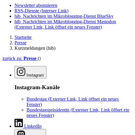
Newsletter abonnieren
RSS-Dienste
(Interner Link)
hib_Nachrichten im Mikroblogging-Dienst BlueSky
hib_Nachrichten im Mikroblogging-Dienst Mastodon
(Externer Link, Link öffnet ein neues Fenster)
Startseite
Presse
Kurzmeldungen (hib)
zurück zu:
Presse
()
Instagram
Instagram-Kanäle
Bundestag
(Externer Link, Link öffnet ein neues
Fenster)
Bundestagspräsidentin
(Externer Link, Link öffnet ein
neues Fenster)
LinkedIn