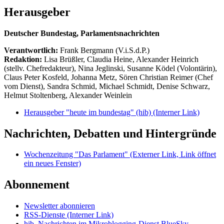
Herausgeber
Deutscher Bundestag, Parlamentsnachrichten
Verantwortlich:
Frank Bergmann (V.i.S.d.P.)
Redaktion:
Lisa Brüßler, Claudia Heine, Alexander Heinrich
(stellv. Chefredakteur), Nina Jeglinski,
Susanne Ködel (Volontärin),
Claus Peter Kosfeld, Johanna Metz, Sören Christian Reimer (Chef
vom Dienst), Sandra Schmid, Michael Schmidt, Denise Schwarz,
Helmut Stoltenberg, Alexander Weinlein
Herausgeber "heute im bundestag" (hib)
(Interner Link)
Nachrichten, Debatten und Hintergründe
Wochenzeitung "Das Parlament"
(Externer Link, Link öffnet
ein neues Fenster)
Abonnement
Newsletter abonnieren
RSS-Dienste
(Interner Link)
hib_Nachrichten im Mikroblogging-Dienst BlueSky