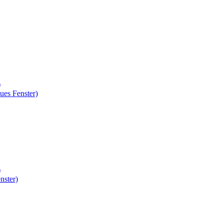
)
ues Fenster)
)
nster)