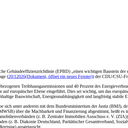
che Gebäudeeffizienzrichtlinie (EPBD) „einen wichtigen Baustein der e
age (
20/12026
(Dokument, öffnet ein neues Fenster)
) der CDU/CSU-Fra
giebezogenen Treibhausgasemissionen und 40 Prozent des Energieverb
uf europäischer Ebene eingeführt. Dies sei wichtig, um das europäis
chhaltige Bauwirtschaft, Energieunabhängigkeit und langfristig stabile
e sich unter anderem mit dem Bundesministerium der Justiz (BMJ), 
WSB) über die Machbarkeit und Finanzierung abgestimmt, heißt es i
mobilienverbänden (z. B. Zentraler Immobilien Ausschuss e. V. (ZIA)
nden (z. B. Diakonie Deutschland, Paritätischer Gesamtverband, Sozi
reistag) ausgetauscht.