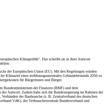
uropäischen Klimapolitik“. Das schreibt sie in ihrer Antwort
ktion.
rauchs der Europäischen Union (EU). Mit den Regelungen würden
che Klimaziel eines treibhausgasneutralen Gebäudebestands 2050 zu
 Energiekosten für Bürgerinnen und Bürger.
dem Bundesministerium der Finanzen (BMF) und dem
n der Antwort. Zudem habe sich die Bundesregierung im Rahmen der
), Verbänden der Baubranche (z. B. Zentralverband des deutschen
alverband VdK), der Verbraucherzentrale Bundesverband und