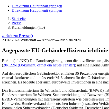
Direkt zum Hauptinhalt springen
Direkt zum Hauptmenü springen
Startseite
Presse
Kurzmeldungen (hib)
zurück zu:
Presse
()
29.07.2024
Wirtschaft — Antwort — hib 530/2024
Angepasste EU-Gebäudeeffizienzrichtlinie
Berlin: (hib/NKI) Die Bundesregierung nennt die novellierte europäis
(
20/12261
(Dokument, öffnet ein neues Fenster)
) auf eine Kleine Anfr
Auf den europäischen Gebäudesektor entfielen 36 Prozent der ener
erstmals konkrete und umfassende Maßnahmen für den Gebäudesektor a
erreichen. Es bedeute aber auch europaweite Investitionen in eine na
Das Bundesministerium für Wirtschaft und Klimaschutz (BMWK) hab
Bundesministerium für Wohnen, Stadtentwicklung und Bauwesen (BM
EPBD-Verhandlungen mit Interessensvertretern wie beispielsweise Im
Handwerks, Bundesverband der deutschen Industrie), sozialen Verbä
kommunalen Spitzenverbänden (Deutscher Städtetag, Deutscher Landk