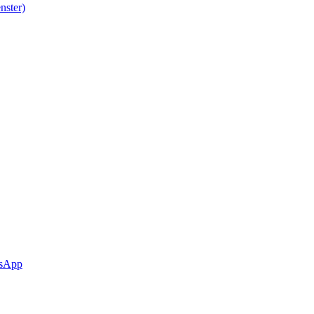
nster)
sApp