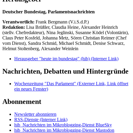
Deutscher Bundestag, Parlamentsnachrichten
Verantwortlich:
Frank Bergmann (V.i.S.d.P.)
Redaktion:
Lisa Brüßler, Claudia Heine, Alexander Heinrich
(stellv. Chefredakteur), Nina Jeglinski,
Susanne Ködel (Volontärin),
Claus Peter Kosfeld, Johanna Metz, Sören Christian Reimer (Chef
vom Dienst), Sandra Schmid, Michael Schmidt, Denise Schwarz,
Helmut Stoltenberg, Alexander Weinlein
Herausgeber "heute im bundestag" (hib)
(Interner Link)
Nachrichten, Debatten und Hintergründe
Wochenzeitung "Das Parlament"
(Externer Link, Link öffnet
ein neues Fenster)
Abonnement
Newsletter abonnieren
RSS-Dienste
(Interner Link)
hib_Nachrichten im Mikroblogging-Dienst BlueSky
hib_Nachrichten im Mikroblogging-Dienst Mastodon