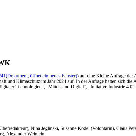
MWK
241
(Dokument, öffnet ein neues Fenster)
) auf eine Kleine Anfrage der 
haft und Klimaschutz im Jahr 2024 auf. In der Anfrage hatten sich d
taler Technologien“, „Mittelstand Digital“, „Initiative Industrie 4.0“
 Chefredakteur), Nina Jeglinski,
Susanne Ködel (Volontärin),
Claus Pet
rg, Alexander Weinlein