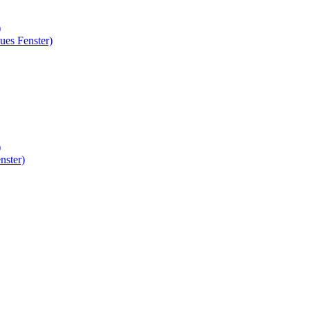
)
ues Fenster)
)
nster)