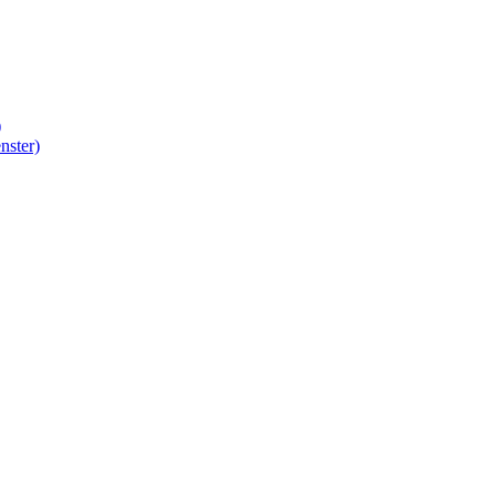
)
nster)