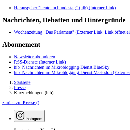
Herausgeber "heute im bundestag" (hib)
(Interner Link)
Nachrichten, Debatten und Hintergründe
Wochenzeitung "Das Parlament"
(Externer Link, Link öffnet ei
Abonnement
Newsletter abonnieren
RSS-Dienste
(Interner Link)
hib_Nachrichten im Mikroblogging-Dienst BlueSky
hib_Nachrichten im Mikroblogging-Dienst Mastodon
(Externer
Startseite
Presse
Kurzmeldungen (hib)
zurück zu:
Presse
()
Instagram