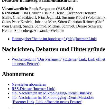
Deutscher Bundestag, Parlamentsnachrichten
Verantwortlich:
Frank Bergmann (V.i.S.d.P.)
Redaktion:
Lisa Brüßler, Claudia Heine, Alexander Heinrich
(stellv. Chefredakteur), Nina Jeglinski,
Susanne Ködel (Volontärin),
Claus Peter Kosfeld, Johanna Metz, Sören Christian Reimer (Chef
vom Dienst), Sandra Schmid, Michael Schmidt, Denise Schwarz,
Helmut Stoltenberg, Alexander Weinlein
Herausgeber "heute im bundestag" (hib)
(Interner Link)
Nachrichten, Debatten und Hintergründe
Wochenzeitung "Das Parlament"
(Externer Link, Link öffnet
ein neues Fenster)
Abonnement
Newsletter abonnieren
RSS-Dienste
(Interner Link)
hib_Nachrichten im Mikroblogging-Dienst BlueSky
hib_Nachrichten im Mikroblogging-Dienst Mastodon
(Externer Link, Link öffnet ein neues Fenster)