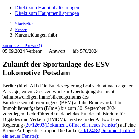
Direkt zum Hauptinhalt springen
Direkt zum Hauptmenü springen
Startseite
Presse
Kurzmeldungen (hib)
zurück zu:
Presse
()
05.09.2024
Verkehr — Antwort — hib 578/2024
Zukunft der Sportanlage des ESV
Lokomotive Potsdam
Berlin: (hib/HAU) Die Bundesregierung beabsichtigt nach eigener
Aussage, einen Gesetzentwurf zur Übertragung des nicht
bahnnotwendigen Immobilieneigentums des
Bundeseisenbahnvermögens (BEV) auf die Bundesanstalt für
Immobilienaufgaben (BImA) bis zum 30. September 2024
vorzulegen. Federführend sei dabei das Bundesministerium für
Digitales und Verkehr (BMDV), heißt es in der Antwort der
Regierung (
20/12693
(Dokument, öffnet ein neues Fenster)
) auf eine
Kleine Anfrage der Gruppe Die Linke (
20/12468
(Dokument, öffnet
ein neues Fenster)
).