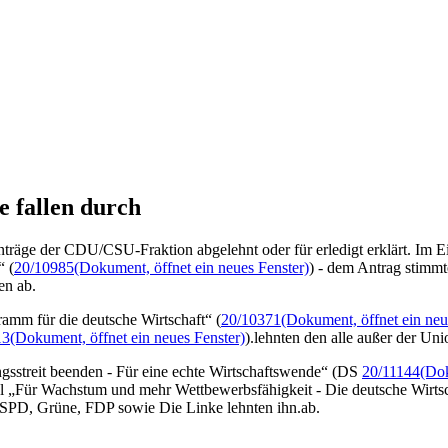
e fallen durch
räge der CDU/CSU-Fraktion abgelehnt oder für erledigt erklärt. Im Ein
“ (
20/10985
(Dokument, öffnet ein neues Fenster)
) - dem Antrag stimm
en ab.
ramm für die deutsche Wirtschaft“ (
20/10371
(Dokument, öffnet ein neu
13
(Dokument, öffnet ein neues Fenster)
).lehnten den alle außer der Uni
ngsstreit beenden - Für eine echte Wirtschaftswende“ (DS
20/11144
(Dok
Titel „Für Wachstum und mehr Wettbewerbsfähigkeit - Die deutsche Wirt
SPD, Grüne, FDP sowie Die Linke lehnten ihn.ab.