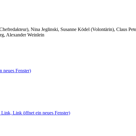
 Chefredakteur), Nina Jeglinski,
Susanne Ködel (Volontärin),
Claus Pet
rg, Alexander Weinlein
n neues Fenster)
 Link, Link öffnet ein neues Fenster)