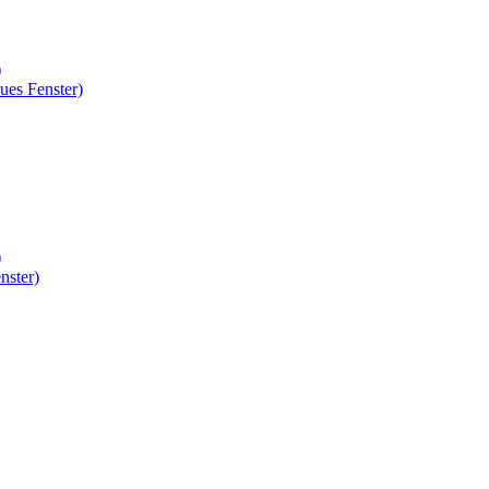
)
ues Fenster)
)
nster)