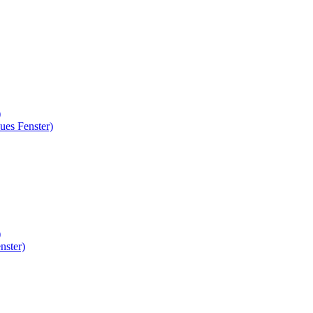
)
ues Fenster)
)
nster)