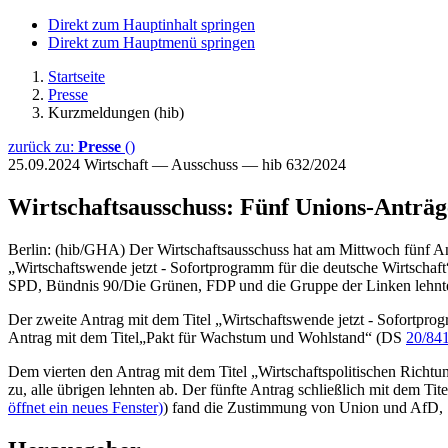
Direkt zum Hauptinhalt springen
Direkt zum Hauptmenü springen
Startseite
Presse
Kurzmeldungen (hib)
zurück zu:
Presse
()
25.09.2024
Wirtschaft — Ausschuss — hib 632/2024
Wirtschaftsausschuss: Fünf Unions-Anträg
Berlin: (hib/GHA) Der Wirtschaftsausschuss hat am Mittwoch fünf Ant
„Wirtschaftswende jetzt - Sofortprogramm für die deutsche Wirtschaft
SPD, Bündnis 90/Die Grünen, FDP und die Gruppe der Linken lehnt
Der zweite Antrag mit dem Titel „Wirtschaftswende jetzt - Sofortprog
Antrag mit dem Titel„Pakt für Wachstum und Wohlstand“ (DS
20/84
Dem vierten den Antrag mit dem Titel „Wirtschaftspolitischen Richtu
zu, alle übrigen lehnten ab. Der fünfte Antrag schließlich mit dem 
öffnet ein neues Fenster)
) fand die Zustimmung von Union und AfD, 