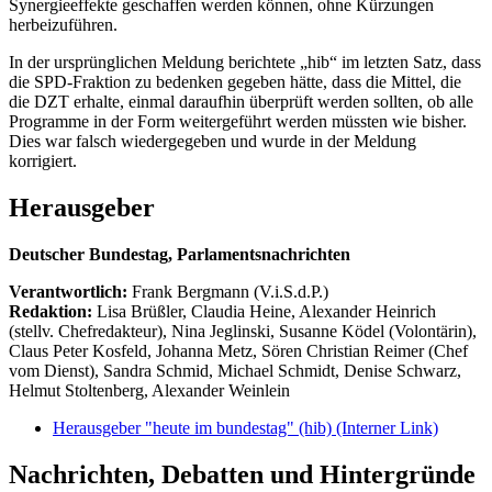
Synergieeffekte geschaffen werden können, ohne Kürzungen
herbeizuführen.
In der ursprünglichen Meldung berichtete „hib“ im letzten Satz, dass
die SPD-Fraktion zu bedenken gegeben hätte, dass die Mittel, die
die DZT erhalte, einmal daraufhin überprüft werden sollten, ob alle
Programme in der Form weitergeführt werden müssten wie bisher.
Dies war falsch wiedergegeben und wurde in der Meldung
korrigiert.
Herausgeber
Deutscher Bundestag, Parlamentsnachrichten
Verantwortlich:
Frank Bergmann (V.i.S.d.P.)
Redaktion:
Lisa Brüßler, Claudia Heine, Alexander Heinrich
(stellv. Chefredakteur), Nina Jeglinski,
Susanne Ködel (Volontärin),
Claus Peter Kosfeld, Johanna Metz, Sören Christian Reimer (Chef
vom Dienst), Sandra Schmid, Michael Schmidt, Denise Schwarz,
Helmut Stoltenberg, Alexander Weinlein
Herausgeber "heute im bundestag" (hib)
(Interner Link)
Nachrichten, Debatten und Hintergründe