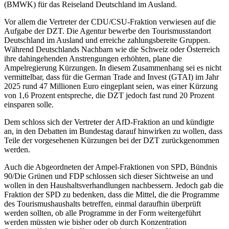
(BMWK) für das Reiseland Deutschland im Ausland.
Vor allem die Vertreter der CDU/CSU-Fraktion verwiesen auf die
Aufgabe der DZT. Die Agentur bewerbe den Tourismusstandort
Deutschland im Ausland und erreiche zahlungsbereite Gruppen.
Während Deutschlands Nachbarn wie die Schweiz oder Österreich
ihre dahingehenden Anstrengungen erhöhten, plane die
Ampelregierung Kürzungen. In diesem Zusammenhang sei es nicht
vermittelbar, dass für die German Trade and Invest (GTAI) im Jahr
2025 rund 47 Millionen Euro eingeplant seien, was einer Kürzung
von 1,6 Prozent entspreche, die DZT jedoch fast rund 20 Prozent
einsparen solle.
Dem schloss sich der Vertreter der AfD-Fraktion an und kündigte
an, in den Debatten im Bundestag darauf hinwirken zu wollen, dass
Teile der vorgesehenen Kürzungen bei der DZT zurückgenommen
werden.
Auch die Abgeordneten der Ampel-Fraktionen von SPD, Bündnis
90/Die Grünen und FDP schlossen sich dieser Sichtweise an und
wollen in den Haushaltsverhandlungen nachbessern.
Jedoch gab die
Fraktion der SPD zu bedenken, dass die Mittel, die die Programme
des Tourismushaushalts betreffen, einmal daraufhin überprüft
werden sollten, ob alle Programme in der Form weitergeführt
werden müssten wie bisher oder ob durch Konzentration