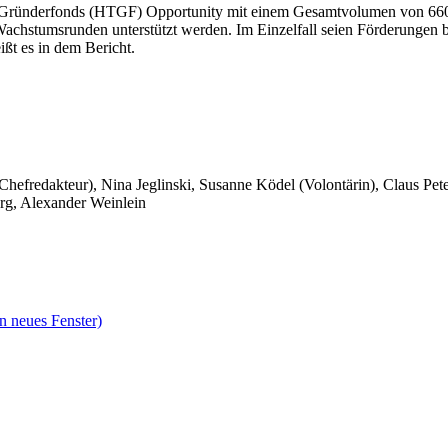
 Gründerfonds (HTGF) Opportunity mit einem Gesamtvolumen von 660 Mi
chstumsrunden unterstützt werden. Im Einzelfall seien Förderungen 
ißt es in dem Bericht.
 Chefredakteur), Nina Jeglinski,
Susanne Ködel (Volontärin),
Claus Pet
rg, Alexander Weinlein
n neues Fenster)