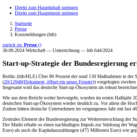
Direkt zum Hauptinhalt springen
Direkt zum Hauptmenü springen
Startseite
Presse
Kurzmeldungen (hib)
zurück zu:
Presse
()
30.09.2024
Wirtschaft — Unterrichtung — hib 644/2024
Start-up-Strategie der Bundesregierung er
Berlin: (hib/HLE) Über 80 Prozent der rund 130 Maßnahmen in der Sta
(
20/12940
(Dokument, öffnet ein neues Fenster)
) vorgelegten zweiten
Insgesamt wird das deutsche Start-up-Ökosystem als robust bezeichnet
Wie aus dem Bericht weiter hervorgeht, wurden im ersten Halbjahr 2
deutschen Start-up-Ökosystem wieder deutlich zu. Vor allem die Hoch
Zudem hätten deutsche Unternehmen im vergangenen Jahr mit fast 4
Zentrales Element der Bundesregierung zur Weiterentwicklung der Sta
Der Markt erhalte so einen nachhaltigen Impuls zur Stärkung der Wagn
Euro) als auch die Kapitalauszahlungen (475 Millionen Euro) wie gepl