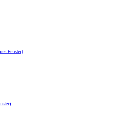
)
ues Fenster)
)
nster)