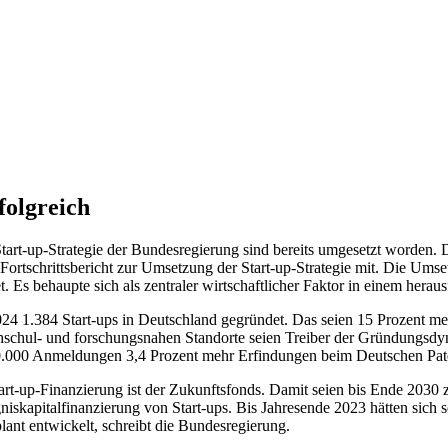
folgreich
rt-up-Strategie der Bundesregierung sind bereits umgesetzt worden. Di
 Fortschrittsbericht zur Umsetzung der Start-up-Strategie mit. Die Ums
. Es behaupte sich als zentraler wirtschaftlicher Faktor in einem hera
024 1.384 Start-ups in Deutschland gegründet. Das seien 15 Prozent 
schul- und forschungsnahen Standorte seien Treiber der Gründungsdyna
0.000 Anmeldungen 3,4 Prozent mehr Erfindungen beim Deutschen Pate
rt-up-Finanzierung ist der Zukunftsfonds. Damit seien bis Ende 2030 z
iskapitalfinanzierung von Start-ups. Bis Jahresende 2023 hätten sich 
ant entwickelt, schreibt die Bundesregierung.