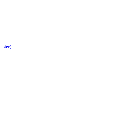
)
nster)