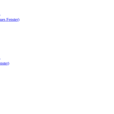
)
ues Fenster)
)
nster)