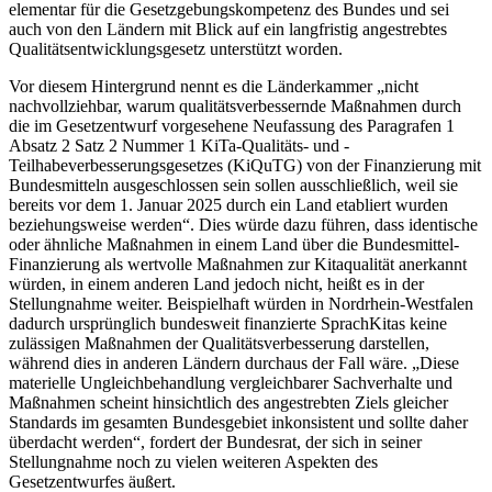
elementar für die Gesetzgebungskompetenz des Bundes und sei
auch von den Ländern mit Blick auf ein langfristig angestrebtes
Qualitätsentwicklungsgesetz unterstützt worden.
Vor diesem Hintergrund nennt es die Länderkammer „nicht
nachvollziehbar, warum qualitätsverbessernde Maßnahmen durch
die im Gesetzentwurf vorgesehene Neufassung des Paragrafen 1
Absatz 2 Satz 2 Nummer 1 KiTa-Qualitäts- und -
Teilhabeverbesserungsgesetzes (KiQuTG) von der Finanzierung mit
Bundesmitteln ausgeschlossen sein sollen ausschließlich, weil sie
bereits vor dem 1. Januar 2025 durch ein Land etabliert wurden
beziehungsweise werden“. Dies würde dazu führen, dass identische
oder ähnliche Maßnahmen in einem Land über die Bundesmittel-
Finanzierung als wertvolle Maßnahmen zur Kitaqualität anerkannt
würden, in einem anderen Land jedoch nicht, heißt es in der
Stellungnahme weiter. Beispielhaft würden in Nordrhein-Westfalen
dadurch ursprünglich bundesweit finanzierte SprachKitas keine
zulässigen Maßnahmen der Qualitätsverbesserung darstellen,
während dies in anderen Ländern durchaus der Fall wäre. „Diese
materielle Ungleichbehandlung vergleichbarer Sachverhalte und
Maßnahmen scheint hinsichtlich des angestrebten Ziels gleicher
Standards im gesamten Bundesgebiet inkonsistent und sollte daher
überdacht werden“, fordert der Bundesrat, der sich in seiner
Stellungnahme noch zu vielen weiteren Aspekten des
Gesetzentwurfes äußert.