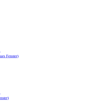
)
ues Fenster)
)
nster)