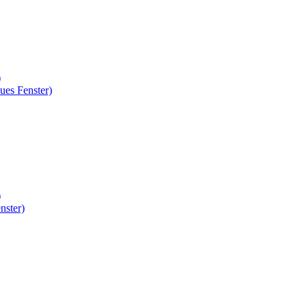
)
ues Fenster)
)
nster)