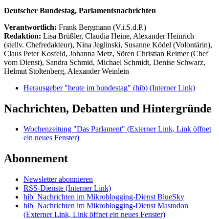
Deutscher Bundestag, Parlamentsnachrichten
Verantwortlich:
Frank Bergmann (V.i.S.d.P.)
Redaktion:
Lisa Brüßler, Claudia Heine, Alexander Heinrich
(stellv. Chefredakteur), Nina Jeglinski,
Susanne Ködel (Volontärin),
Claus Peter Kosfeld, Johanna Metz, Sören Christian Reimer (Chef
vom Dienst), Sandra Schmid, Michael Schmidt, Denise Schwarz,
Helmut Stoltenberg, Alexander Weinlein
Herausgeber "heute im bundestag" (hib)
(Interner Link)
Nachrichten, Debatten und Hintergründe
Wochenzeitung "Das Parlament"
(Externer Link, Link öffnet
ein neues Fenster)
Abonnement
Newsletter abonnieren
RSS-Dienste
(Interner Link)
hib_Nachrichten im Mikroblogging-Dienst BlueSky
hib_Nachrichten im Mikroblogging-Dienst Mastodon
(Externer Link, Link öffnet ein neues Fenster)