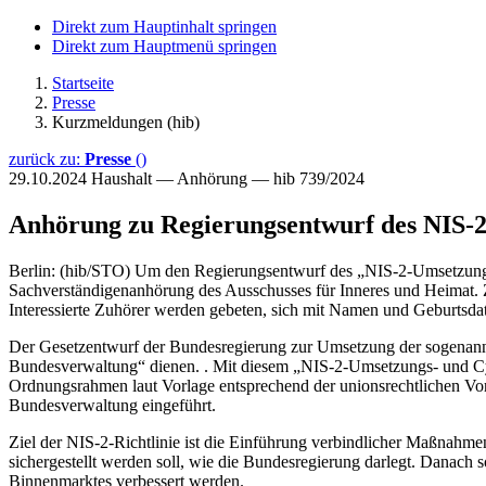
Direkt zum Hauptinhalt springen
Direkt zum Hauptmenü springen
Startseite
Presse
Kurzmeldungen (hib)
zurück zu:
Presse
()
29.10.2024
Haushalt — Anhörung — hib 739/2024
Anhörung zu Regierungsentwurf des NIS-2
Berlin: (hib/STO) Um den Regierungsentwurf des „NIS-2-Umsetzungs
Sachverständigenanhörung des Ausschusses für Inneres und Heimat. Z
Interessierte Zuhörer werden gebeten, sich mit Namen und Geburts
Der Gesetzentwurf der Bundesregierung zur Umsetzung der sogenannt
Bundesverwaltung“ dienen. . Mit diesem „NIS-2-Umsetzungs- und Cyb
Ordnungsrahmen laut Vorlage entsprechend der unionsrechtlichen Vo
Bundesverwaltung eingeführt.
Ziel der NIS-2-Richtlinie ist die Einführung verbindlicher Maßnahm
sichergestellt werden soll, wie die Bundesregierung darlegt. Danach
Binnenmarktes verbessert werden.