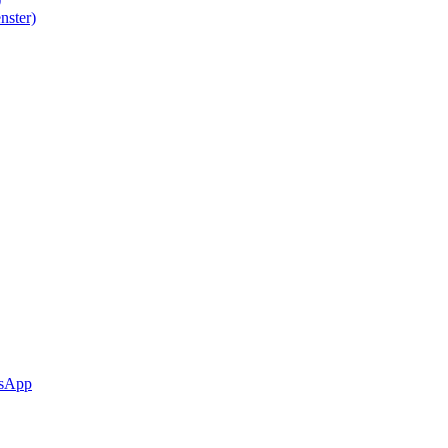
nster)
sApp