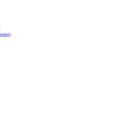
)
nster)