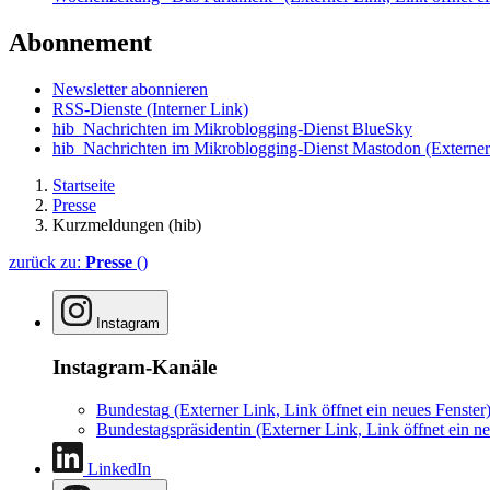
Abonnement
Newsletter abonnieren
RSS-Dienste
(Interner Link)
hib_Nachrichten im Mikroblogging-Dienst BlueSky
hib_Nachrichten im Mikroblogging-Dienst Mastodon
(Externer
Startseite
Presse
Kurzmeldungen (hib)
zurück zu:
Presse
()
Instagram
Instagram-Kanäle
Bundestag
(Externer Link, Link öffnet ein neues Fenster
Bundestagspräsidentin
(Externer Link, Link öffnet ein ne
LinkedIn