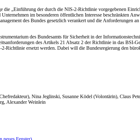
die „Einführung der durch die NIS-2-Richtlinie vorgegebenen Einricht
e und Unternehmen im besonderen öffentlichen Interesse beschränkten 
smanagement des Bundes gesetzlich verankert und die Anforderungen an
strumentarium des Bundesamts für Sicherheit in der Informationstechn
sanforderungen des Artikels 21 Absatz 2 der Richtlinie in das BSI-Ge
S-2-Richtlinie ersetzt werden. Dabei will die Bundesregierung den bü
 Chefredakteur), Nina Jeglinski,
Susanne Ködel (Volontärin),
Claus Pet
rg, Alexander Weinlein
n neues Fenster)