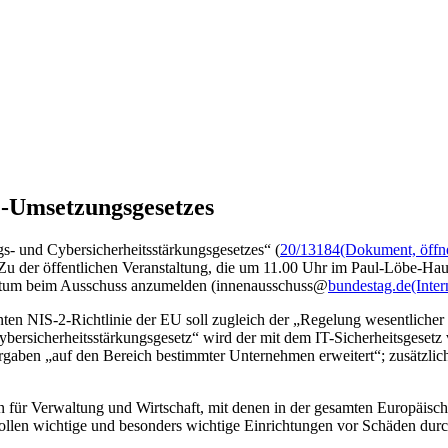
-Umsetzungsgesetzes
- und Cybersicherheitsstärkungsgesetzes“ (
20/13184
(Dokument, öffne
u der öffentlichen Veranstaltung, die um 11.00 Uhr im Paul-Löbe-Hau
datum beim Ausschuss anzumelden (innenausschuss@
bundestag.de
(Inte
en NIS-2-Richtlinie der EU soll zugleich der „Regelung wesentlicher
ersicherheitsstärkungsgesetz“ wird der mit dem IT-Sicherheitsgesetz
rgaben „auf den Bereich bestimmter Unternehmen erweitert“; zusätzli
en für Verwaltung und Wirtschaft, mit denen in der gesamten Europäis
 sollen wichtige und besonders wichtige Einrichtungen vor Schäden dur