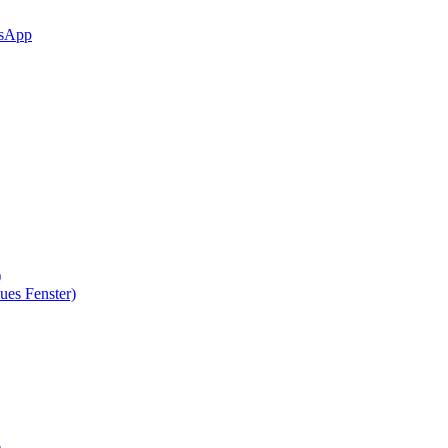
sApp
)
ues Fenster)
)