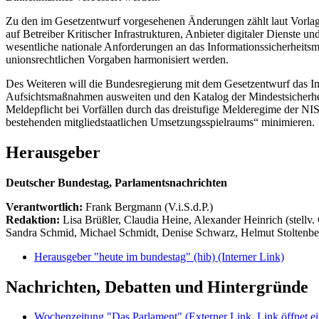
Zu den im Gesetzentwurf vorgesehenen Änderungen zählt laut Vorlage 
auf Betreiber Kritischer Infrastrukturen, Anbieter digitaler Dienst
wesentliche nationale Anforderungen an das Informationssicherheit
unionsrechtlichen Vorgaben harmonisiert werden.
Des Weiteren will die Bundesregierung mit dem Gesetzentwurf das In
Aufsichtsmaßnahmen ausweiten und den Katalog der Mindestsicherheit
Meldepflicht bei Vorfällen durch das dreistufige Melderegime der NI
bestehenden mitgliedstaatlichen Umsetzungsspielraums“ minimieren.
Herausgeber
Deutscher Bundestag, Parlamentsnachrichten
Verantwortlich:
Frank Bergmann (V.i.S.d.P.)
Redaktion:
Lisa Brüßler, Claudia Heine, Alexander Heinrich (stellv.
Sandra Schmid, Michael Schmidt, Denise Schwarz, Helmut Stoltenbe
Herausgeber "heute im bundestag" (hib)
(Interner Link)
Nachrichten, Debatten und Hintergründe
Wochenzeitung "Das Parlament"
(Externer Link, Link öffnet ei