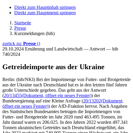
Direkt zum Hauptinhalt springen
Direkt zum Hauptmenü springen
Startseite
Presse
Kurzmeldungen (hib)
zurück zu:
Presse
()
29.10.2024
Ernährung und Landwirtschaft — Antwort — hib
740/2024
Getreideimporte aus der Ukraine
Berlin: (hib/NKI) Bei der Importmenge von Futter- und Brotgetreide
aus der Ukraine nach Deutschland hat es in den letzten fünf Jahren
große Unterschiede gegeben. Das geht aus der Antwort
(
20/13455
(Dokument, öffnet ein neues Fenster)
) der
Bundesregierung auf eine Kleine Anfrage (
20/13202
(Dokument,
öffnet ein neues Fenster)
) der AfD-Fraktion hervor. Nach Angaben
des Statistischen Bundesamtes betrugen die Importmengen von
Futter- und Brotgetreide im Jahr 2020 rund 463.495 Tonnen, im
Jahr darauf waren es 206.025. In den Jahren 2022 wurden 497.341
Tonnen ukrainischen Getreides nach Deutschland eingeführt, das
Jahr 2023 markiert mit 740.905 Tonnen einen Höchstwert, ein Jahr