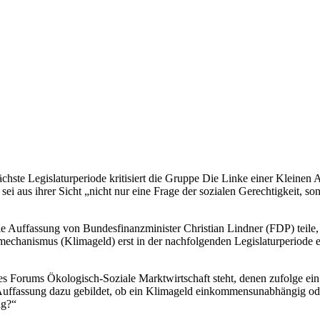
hste Legislaturperiode kritisiert die Gruppe Die Linke einer Kleinen 
ei aus ihrer Sicht „nicht nur eine Frage der sozialen Gerechtigkeit, 
ie Auffassung von Bundesfinanzminister Christian Lindner (FDP) teile
anismus (Klimageld) erst in der nachfolgenden Legislaturperiode ent
s Forums Ökologisch-Soziale Marktwirtschaft steht, denen zufolge ein
e Auffassung dazu gebildet, ob ein Klimageld einkommensunabhängig o
ng?“