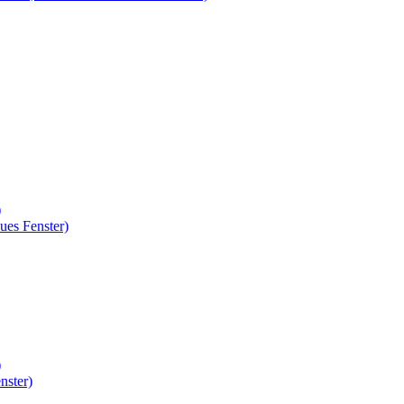
)
ues Fenster)
)
nster)