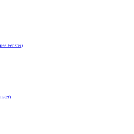
)
ues Fenster)
)
nster)