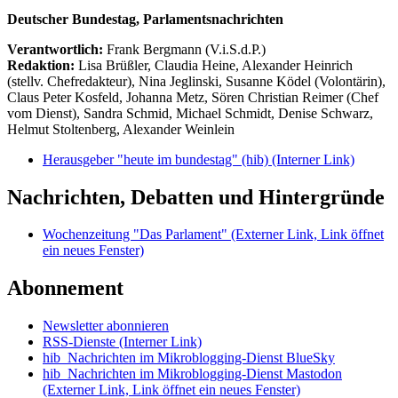
Deutscher Bundestag, Parlamentsnachrichten
Verantwortlich:
Frank Bergmann (V.i.S.d.P.)
Redaktion:
Lisa Brüßler, Claudia Heine, Alexander Heinrich
(stellv. Chefredakteur), Nina Jeglinski,
Susanne Ködel (Volontärin),
Claus Peter Kosfeld, Johanna Metz, Sören Christian Reimer (Chef
vom Dienst), Sandra Schmid, Michael Schmidt, Denise Schwarz,
Helmut Stoltenberg, Alexander Weinlein
Herausgeber "heute im bundestag" (hib)
(Interner Link)
Nachrichten, Debatten und Hintergründe
Wochenzeitung "Das Parlament"
(Externer Link, Link öffnet
ein neues Fenster)
Abonnement
Newsletter abonnieren
RSS-Dienste
(Interner Link)
hib_Nachrichten im Mikroblogging-Dienst BlueSky
hib_Nachrichten im Mikroblogging-Dienst Mastodon
(Externer Link, Link öffnet ein neues Fenster)