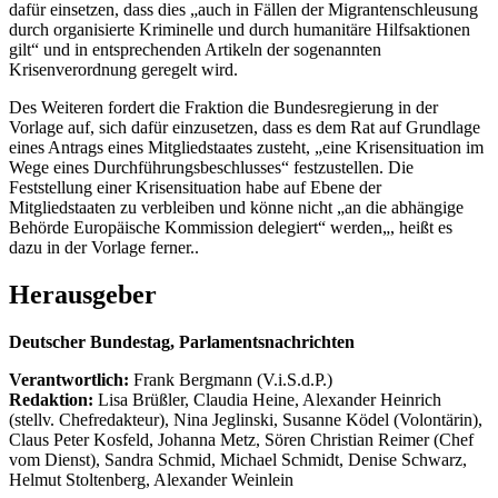
dafür einsetzen, dass dies „auch in Fällen der Migrantenschleusung
durch organisierte Kriminelle und durch humanitäre Hilfsaktionen
gilt“ und in entsprechenden Artikeln der sogenannten
Krisenverordnung geregelt wird.
Des Weiteren fordert die Fraktion die Bundesregierung in der
Vorlage auf, sich dafür einzusetzen, dass es dem Rat auf Grundlage
eines Antrags eines Mitgliedstaates zusteht, „eine Krisensituation im
Wege eines Durchführungsbeschlusses“ festzustellen. Die
Feststellung einer Krisensituation habe auf Ebene der
Mitgliedstaaten zu verbleiben und könne nicht „an die abhängige
Behörde Europäische Kommission delegiert“ werden„, heißt es
dazu in der Vorlage ferner..
Herausgeber
Deutscher Bundestag, Parlamentsnachrichten
Verantwortlich:
Frank Bergmann (V.i.S.d.P.)
Redaktion:
Lisa Brüßler, Claudia Heine, Alexander Heinrich
(stellv. Chefredakteur), Nina Jeglinski,
Susanne Ködel (Volontärin),
Claus Peter Kosfeld, Johanna Metz, Sören Christian Reimer (Chef
vom Dienst), Sandra Schmid, Michael Schmidt, Denise Schwarz,
Helmut Stoltenberg, Alexander Weinlein