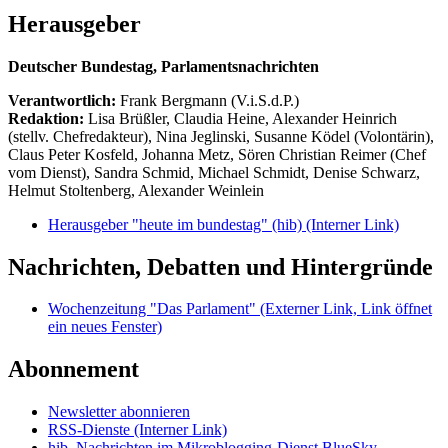
Herausgeber
Deutscher Bundestag, Parlamentsnachrichten
Verantwortlich:
Frank Bergmann (V.i.S.d.P.)
Redaktion:
Lisa Brüßler, Claudia Heine, Alexander Heinrich
(stellv. Chefredakteur), Nina Jeglinski,
Susanne Ködel (Volontärin),
Claus Peter Kosfeld, Johanna Metz, Sören Christian Reimer (Chef
vom Dienst), Sandra Schmid, Michael Schmidt, Denise Schwarz,
Helmut Stoltenberg, Alexander Weinlein
Herausgeber "heute im bundestag" (hib)
(Interner Link)
Nachrichten, Debatten und Hintergründe
Wochenzeitung "Das Parlament"
(Externer Link, Link öffnet
ein neues Fenster)
Abonnement
Newsletter abonnieren
RSS-Dienste
(Interner Link)
hib_Nachrichten im Mikroblogging-Dienst BlueSky