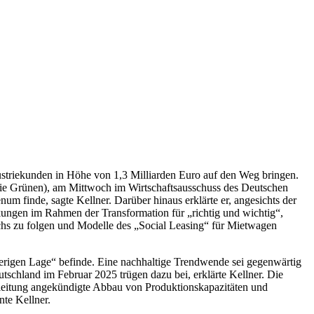
striekunden in Höhe von 1,3 Milliarden Euro auf den Weg bringen.
/Die Grünen), am Mittwoch im Wirtschaftsausschuss des Deutschen
um finde, sagte Kellner. Darüber hinaus erklärte er, angesichts der
ungen im Rahmen der Transformation für „richtig und wichtig“,
chs zu folgen und Modelle des „Social Leasing“ für Mietwagen
ierigen Lage“ befinde. Eine nachhaltige Trendwende sei gegenwärtig
schland im Februar 2025 trügen dazu bei, erklärte Kellner. Die
nleitung angekündigte Abbau von Produktionskapazitäten und
nte Kellner.