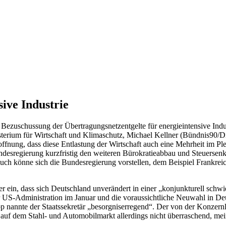
sive Industrie
Bezuschussung der Übertragungsnetzentgelte für energieintensive Indu
isterium für Wirtschaft und Klimaschutz, Michael Kellner (Bündnis90
fnung, dass diese Entlastung der Wirtschaft auch eine Mehrheit im Plen
desregierung kurzfristig den weiteren Bürokratieabbau und Steuersenk
uch könne sich die Bundesregierung vorstellen, dem Beispiel Frankrei
r ein, dass sich Deutschland unverändert in einer „konjunkturell schw
US-Administration im Januar und die voraussichtliche Neuwahl in Deut
p nannte der Staatssekretär „besorgniserregend“. Der von der Konzer
n auf dem Stahl- und Automobilmarkt allerdings nicht überraschend, mei