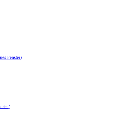
)
ues Fenster)
)
nster)