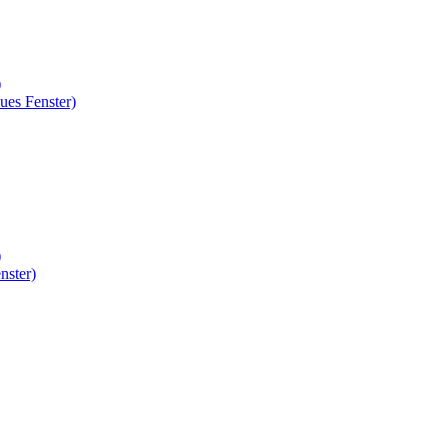
)
ues Fenster)
)
nster)