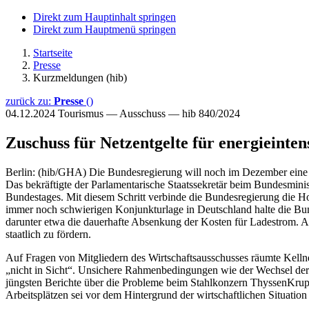
Direkt zum Hauptinhalt springen
Direkt zum Hauptmenü springen
Startseite
Presse
Kurzmeldungen (hib)
zurück zu:
Presse
()
04.12.2024
Tourismus — Ausschuss — hib 840/2024
Zuschuss für Netzentgelte für energieinten
Berlin: (hib/GHA) Die Bundesregierung will noch im Dezember eine 
Das bekräftigte der Parlamentarische Staatssekretär beim Bundesmin
Bundestages. Mit diesem Schritt verbinde die Bundesregierung die Hof
immer noch schwierigen Konjunkturlage in Deutschland halte die Bun
darunter etwa die dauerhafte Absenkung der Kosten für Ladestrom. A
staatlich zu fördern.
Auf Fragen von Mitgliedern des Wirtschaftsausschusses räumte Kellne
„nicht in Sicht“. Unsichere Rahmenbedingungen wie der Wechsel der 
jüngsten Berichte über die Probleme beim Stahlkonzern ThyssenKrup
Arbeitsplätzen sei vor dem Hintergrund der wirtschaftlichen Situatio