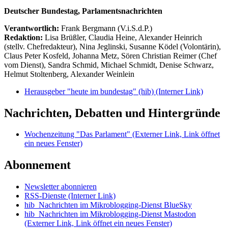
Deutscher Bundestag, Parlamentsnachrichten
Verantwortlich:
Frank Bergmann (V.i.S.d.P.)
Redaktion:
Lisa Brüßler, Claudia Heine, Alexander Heinrich
(stellv. Chefredakteur), Nina Jeglinski,
Susanne Ködel (Volontärin),
Claus Peter Kosfeld, Johanna Metz, Sören Christian Reimer (Chef
vom Dienst), Sandra Schmid, Michael Schmidt, Denise Schwarz,
Helmut Stoltenberg, Alexander Weinlein
Herausgeber "heute im bundestag" (hib)
(Interner Link)
Nachrichten, Debatten und Hintergründe
Wochenzeitung "Das Parlament"
(Externer Link, Link öffnet
ein neues Fenster)
Abonnement
Newsletter abonnieren
RSS-Dienste
(Interner Link)
hib_Nachrichten im Mikroblogging-Dienst BlueSky
hib_Nachrichten im Mikroblogging-Dienst Mastodon
(Externer Link, Link öffnet ein neues Fenster)