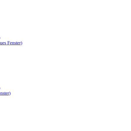
)
ues Fenster)
)
nster)