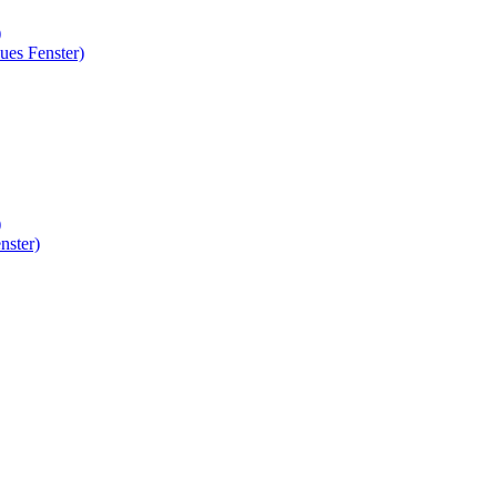
)
ues Fenster)
)
nster)