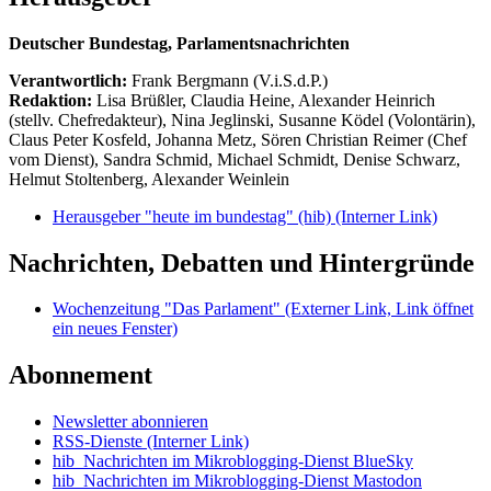
Deutscher Bundestag, Parlamentsnachrichten
Verantwortlich:
Frank Bergmann (V.i.S.d.P.)
Redaktion:
Lisa Brüßler, Claudia Heine, Alexander Heinrich
(stellv. Chefredakteur), Nina Jeglinski,
Susanne Ködel (Volontärin),
Claus Peter Kosfeld, Johanna Metz, Sören Christian Reimer (Chef
vom Dienst), Sandra Schmid, Michael Schmidt, Denise Schwarz,
Helmut Stoltenberg, Alexander Weinlein
Herausgeber "heute im bundestag" (hib)
(Interner Link)
Nachrichten, Debatten und Hintergründe
Wochenzeitung "Das Parlament"
(Externer Link, Link öffnet
ein neues Fenster)
Abonnement
Newsletter abonnieren
RSS-Dienste
(Interner Link)
hib_Nachrichten im Mikroblogging-Dienst BlueSky
hib_Nachrichten im Mikroblogging-Dienst Mastodon