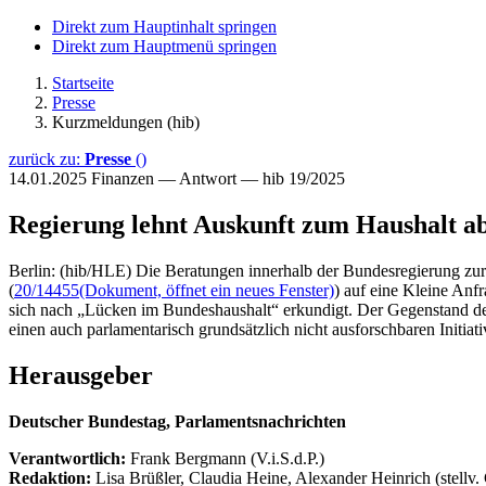
Direkt zum Hauptinhalt springen
Direkt zum Hauptmenü springen
Startseite
Presse
Kurzmeldungen (hib)
zurück zu:
Presse
()
14.01.2025
Finanzen — Antwort — hib 19/2025
Regierung lehnt Auskunft zum Haushalt a
Berlin: (hib/HLE) Die Beratungen innerhalb der Bundesregierung zur
(
20/14455
(Dokument, öffnet ein neues Fenster)
) auf eine Kleine Anf
sich nach „Lücken im Bundeshaushalt“ erkundigt. Der Gegenstand de
einen auch parlamentarisch grundsätzlich nicht ausforschbaren Initia
Herausgeber
Deutscher Bundestag, Parlamentsnachrichten
Verantwortlich:
Frank Bergmann (V.i.S.d.P.)
Redaktion:
Lisa Brüßler, Claudia Heine, Alexander Heinrich (stellv.