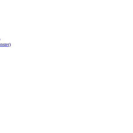
)
nster)