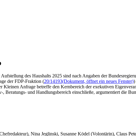
b
 Aufstellung des Haushalts 2025 sind nach Angaben der Bundesregierun
rage der FDP-Fraktion (
20/14193
(Dokument, öffnet ein neues Fenster)
)
r Kleinen Anfrage betreffe den Kernbereich der exekutiven Eigenvera
tiv-, Beratungs- und Handlungsbereich einschließe, argumentiert die Bu
 Chefredakteur), Nina Jeglinski,
Susanne Ködel (Volontärin),
Claus Pet