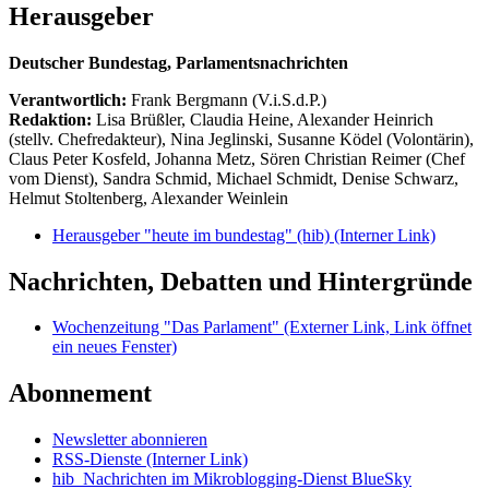
Herausgeber
Deutscher Bundestag, Parlamentsnachrichten
Verantwortlich:
Frank Bergmann (V.i.S.d.P.)
Redaktion:
Lisa Brüßler, Claudia Heine, Alexander Heinrich
(stellv. Chefredakteur), Nina Jeglinski,
Susanne Ködel (Volontärin),
Claus Peter Kosfeld, Johanna Metz, Sören Christian Reimer (Chef
vom Dienst), Sandra Schmid, Michael Schmidt, Denise Schwarz,
Helmut Stoltenberg, Alexander Weinlein
Herausgeber "heute im bundestag" (hib)
(Interner Link)
Nachrichten, Debatten und Hintergründe
Wochenzeitung "Das Parlament"
(Externer Link, Link öffnet
ein neues Fenster)
Abonnement
Newsletter abonnieren
RSS-Dienste
(Interner Link)
hib_Nachrichten im Mikroblogging-Dienst BlueSky