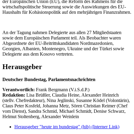
der Europäischen Union (EU), die Reform des Rahmens für die
wirtschaftspolitische Steuerung sowie die Auswirkungen des EU-
Haushalts für Kohäsionspolitik auf den mehrjährigen Finanzrahmen.
An der Tagung nahmen Delegierte aus allen 27 Mitgliedstaaten
sowie dem Europäischen Parlament teil. Als Beobachter waren
Abgeordnete der EU-Beitrittskandidaten Nordmazedonien,
Georgien, Albanien, Montenegro, Ukraine und der Türkei sowie
Delegierte aus dem Kosovo vertreten.
Herausgeber
Deutscher Bundestag, Parlamentsnachrichten
Verantwortlich:
Frank Bergmann (V.i.S.d.P.)
Redaktion:
Lisa Brüßler, Claudia Heine, Alexander Heinrich
(stellv. Chefredakteur), Nina Jeglinski,
Susanne Ködel (Volontärin),
Claus Peter Kosfeld, Johanna Metz, Sören Christian Reimer (Chef
vom Dienst), Sandra Schmid, Michael Schmidt, Denise Schwarz,
Helmut Stoltenberg, Alexander Weinlein
Herausgeber "heute im bundestag" (hib)
(Interner Link)