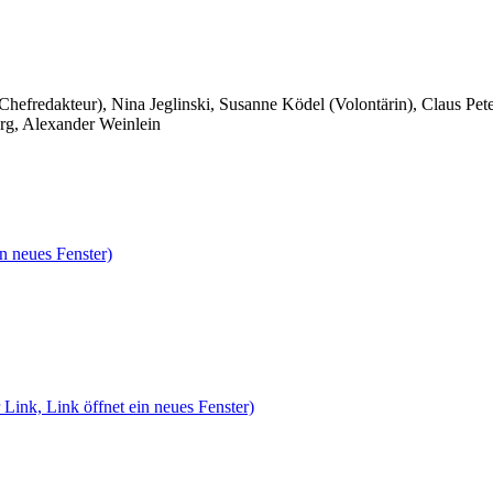
 Chefredakteur), Nina Jeglinski,
Susanne Ködel (Volontärin),
Claus Pet
rg, Alexander Weinlein
n neues Fenster)
 Link, Link öffnet ein neues Fenster)