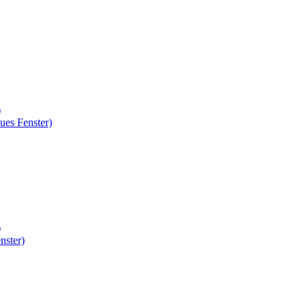
)
ues Fenster)
)
nster)