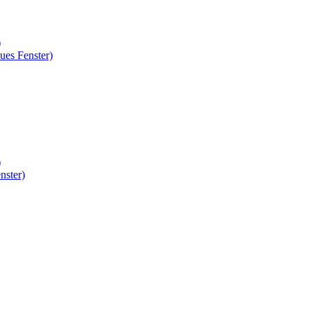
)
ues Fenster)
)
nster)