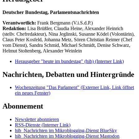
Deutscher Bundestag, Parlamentsnachrichten
Verantwortlich:
Frank Bergmann (V.i.S.d.P.)
Redaktion:
Lisa Brüßler, Claudia Heine, Alexander Heinrich
(stellv. Chefredakteur), Nina Jeglinski,
Susanne Ködel (Volontärin),
Claus Peter Kosfeld, Johanna Metz, Sören Christian Reimer (Chef
vom Dienst), Sandra Schmid, Michael Schmidt, Denise Schwarz,
Helmut Stoltenberg, Alexander Weinlein
Herausgeber "heute im bundestag" (hib)
(Interner Link)
Nachrichten, Debatten und Hintergründe
Wochenzeitung "Das Parlament"
(Externer Link, Link öffnet
ein neues Fenster)
Abonnement
Newsletter abonnieren
RSS-Dienste
(Interner Link)
hib_Nachrichten im Mikroblogging-Dienst BlueSky
hib_Nachrichten im Mikroblogging-Dienst Mastodon